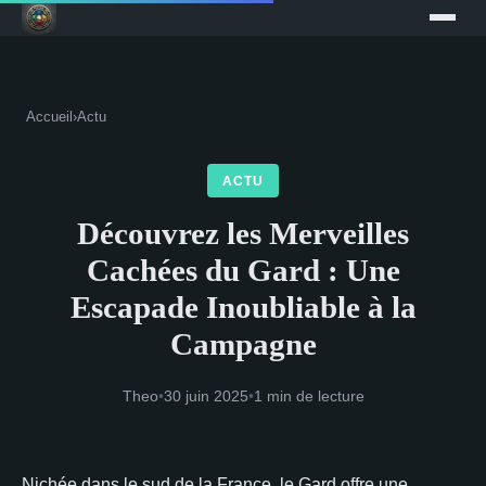
Accueil
›
Actu
ACTU
Découvrez les Merveilles
Cachées du Gard : Une
Escapade Inoubliable à la
Campagne
Theo
•
30 juin 2025
•
1 min de lecture
Nichée dans le sud de la France, le Gard offre une