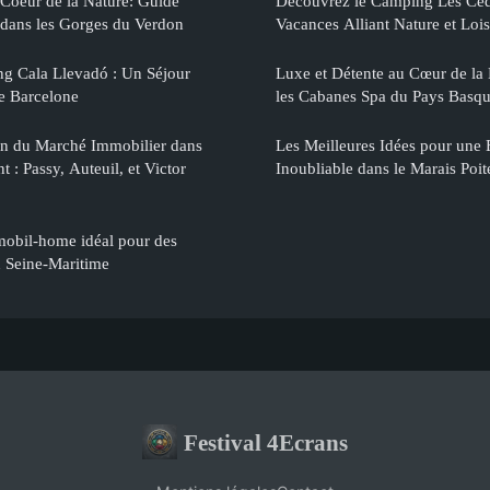
Coeur de la Nature: Guide
Découvrez le Camping Les Cèd
dans les Gorges du Verdon
Vacances Alliant Nature et Lois
g Cala Llevadó : Un Séjour
Luxe et Détente au Cœur de la
e Barcelone
les Cabanes Spa du Pays Basq
on du Marché Immobilier dans
Les Meilleures Idées pour une
 : Passy, Auteuil, et Victor
Inoubliable dans le Marais Poit
mobil-home idéal pour des
n Seine-Maritime
Festival 4Ecrans