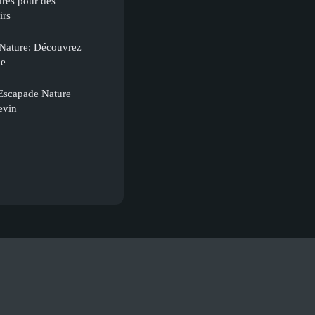
res pour des
irs
 Nature: Découvrez
ue
 Escapade Nature
evin