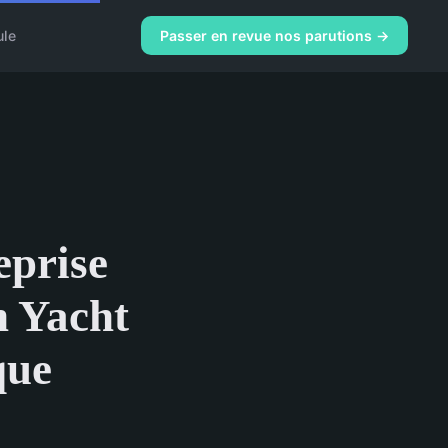
ule
Passer en revue nos parutions →
eprise
n Yacht
que