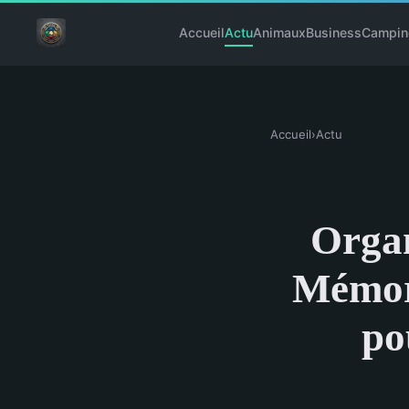
Accueil
Actu
Animaux
Business
Campin
Accueil
›
Actu
Organ
Mémora
po