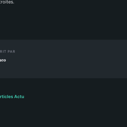
troites.
RIT PAR
heo
rticles Actu