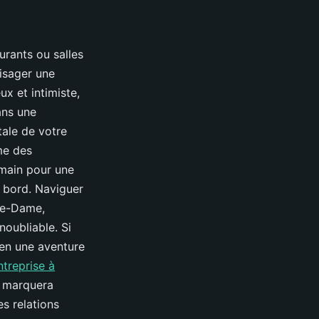
urants ou salles
isager une
ux et intimiste,
ans une
tale de votre
me des
 main pour une
à bord. Naviguer
tre-Dame,
oubliable. Si
 en une aventure
ntreprise à
i marquera
s relations