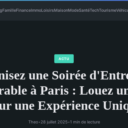
g
Famille
Finance
Immo
Loisirs
Maison
Mode
Santé
Tech
Tourisme
Véhic
ACTU
isez une Soirée d'Entr
ble à Paris : Louez u
ur une Expérience Uni
Theo
•
28 juillet 2025
•
1 min de lecture