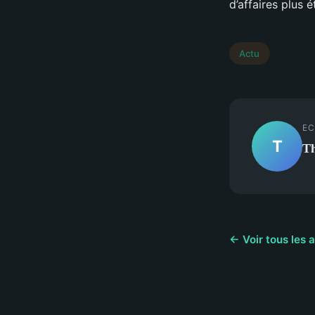
d’affaires plus é
Actu
EC
T
T
← Voir tous les a